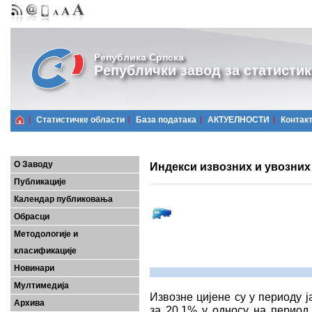
Република Српска
Републички завод за статистик
Статистичке области
Базa података
АКТУЕЛНОСТИ
Контак
О Заводу
Индекси извозних и увозних 
Публикације
Календар публиковања
Обрасци
Методологије и
класификације
Новинари
Мултимедија
Извозне цијене су у периоду 
Архива
за 20,1% у односу на период 