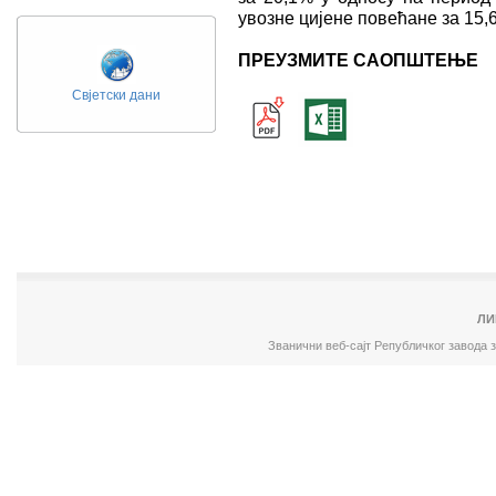
увозне цијене повећане за 15,
ПРЕУЗМИТЕ САОПШТЕЊЕ
Свјетски дани
ЛИ
Званични веб-сајт Републичког завода 