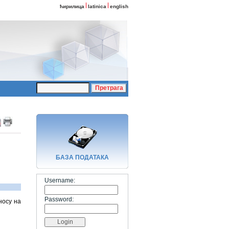
ћирилица
latinica
english
БАЗA ПОДАТАКА
Username:
Password:
носу на