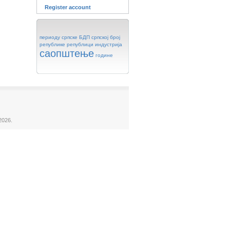
Register account
периоду
српске
БДП
српској
број
републике
републици
индустрија
саопштење
године
2026.