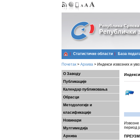
Република Српска
Републички з
Статистичке области
Базa подат
Почетак
>
Архива
>
Индекси извозних и уво
О Заводу
Индекси 
Публикације
Календар публиковања
Обрасци
Методологије и
класификације
Новинари
Извозне 
период ј
Мултимедија
Архива
ПРЕУЗМ