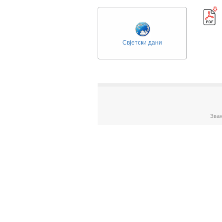
Свјетски дани
Зван