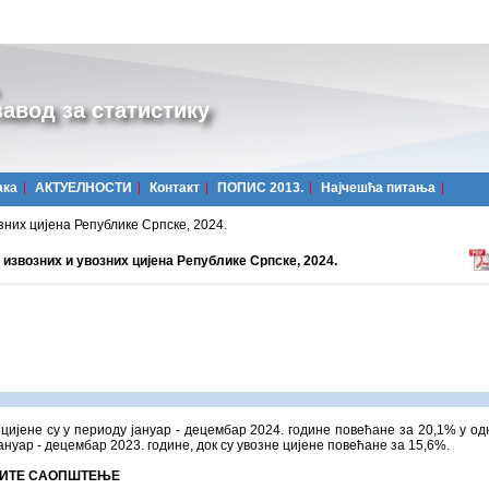
авод за статистику
ака
АКТУЕЛНОСТИ
Контакт
ПОПИС 2013.
Најчешћa питања
зних цијена Републике Српске, 2024.
извозних и увозних цијена Републике Српске, 2024.
цијене су у периоду јануар - децембар 2024. године повећане за 20,1% у од
ануар - децембар 2023. године, док су увозне цијене повећане за 15,6%.
ИТЕ САОПШТЕЊЕ