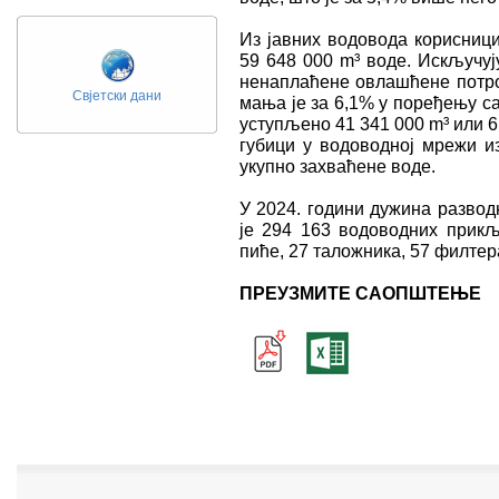
Из јавних водовода корисници
59 648 000 m³ воде. Искључуј
ненаплаћене овлашћене потро
Свјетски дани
мања је за 6,1% у поређењу с
уступљено 41 341 000 m³ или 6
губици у водоводној мрежи и
укупно захваћене воде.
У 2024. години дужина разво
је 294 163 водоводних прикљ
пиће, 27 таложника, 57 филтер
ПРЕУЗМИТЕ САОПШТЕЊЕ