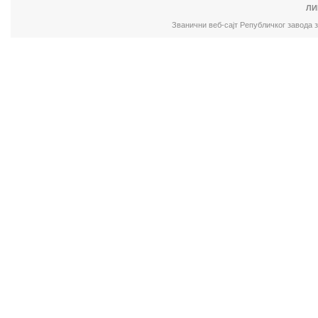
ЛИ
Званични веб-сајт Републичког завода 