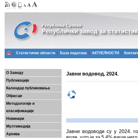
Република Српска
Републички завод за статистик
Статистичке области
Базa података
АКТУЕЛНОСТИ
Контак
О Заводу
Јавни водовод, 2024.
Публикације
Календар публиковања
Обрасци
Методологије и
класификације
Новинари
Мултимедија
Јавни водоводи су у 2024. г
Архива
воде, што је за 5,4% више него