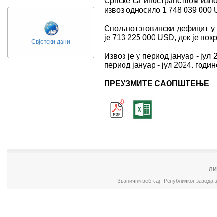
Српске са иностранством изно
извоз односило 1 748 039 000 
Спољнотрговински дефицит у п
је 713 225 000 USD, док је по
Свјетски дани
Извоз је у период јануар - јул
период јануар - јул 2024. годин
ПРЕУЗМИТЕ САОПШТЕЊЕ
ЛИ
Званични веб-сајт Републичког завода 