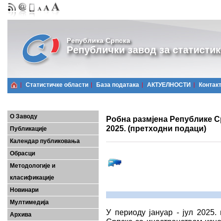
Република Српска
Републички завод за статистик
Статистичке области
Базa података
АКТУЕЛНОСТИ
Контак
О Заводу
Робна размјена Републике Ср
2025. (претходни подаци)
Публикације
Календар публиковања
Обрасци
Методологије и
класификације
Новинари
Мултимедија
У периоду јануар - јул 2025.
Архива