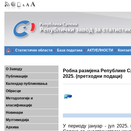
Република Српска
Републички завод за статистик
Статистичке области
Базa података
АКТУЕЛНОСТИ
Контак
О Заводу
Робна размјена Републике Ср
2025. (претходни подаци)
Публикације
Календар публиковања
Обрасци
Методологије и
класификације
Новинари
Мултимедија
У периоду јануар - јул 2025.
Архива