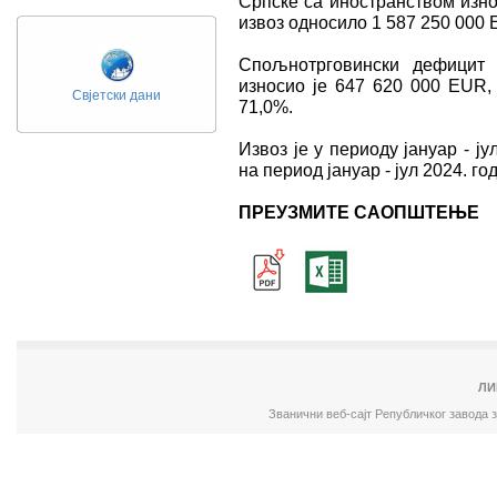
Српске са иностранством изно
извоз односило 1 587 250 000 
Спољнотрговински дефицит 
износио је 647 620 000 ЕUR, 
Свјетски дани
71,0%.
Извоз је у периоду јануар - ј
на период јануар - јул 2024. го
ПРЕУЗМИТЕ САОПШТЕЊЕ
ЛИ
Званични веб-сајт Републичког завода 