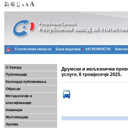
Република Српска
Републички завод за статистик
Статистичке области
Базa података
АКТУЕЛНОСТИ
Контак
О Заводу
Друмски и жељезнички прево
услуге, II тромјесечје 2025.
Публикације
Календар публиковања
Обрасци
Методологије и
класификације
Новинари
Мултимедија
Архива