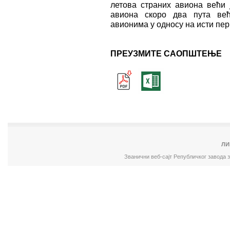
летова страних авиона већи ј
авиона скоро два пута већ
авионима у односу на исти пер
ПРЕУЗМИТЕ САОПШТЕЊЕ
ЛИ
Званични веб-сајт Републичког завода 