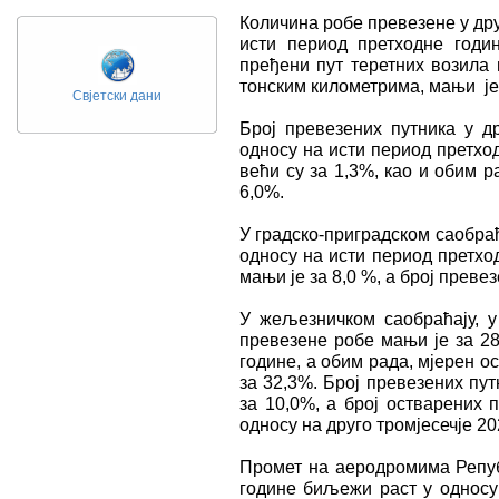
Количина робе превезене у дру
исти период претходне годи
пређени пут теретних возила 
тонским километрима, мањи је 
Свјетски дани
Број превезених путника у д
односу на исти период претхо
већи су за 1,3%, као и обим 
6,0%.
У градско-приградском саобраћа
односу на исти период претхо
мањи је за 8,0 %, a број преве
У жељезничком саобраћају, у 
превезене робе мањи је за 28
године, a обим рада, мјерен 
за 32,3%. Број превезених пу
за 10,0%, а број остварених 
односу на друго тромјесечје 20
Промет на аеродромима Републ
године биљежи раст у односу 