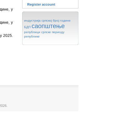
Register account
дине, у
индустрија
српској
број
године
дине, у
саопштење
БДП
републици
српске
периоду
у 2025.
републике
2026.