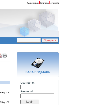
ћирилица
latinica
english
БАЗA ПОДАТАКА
Username:
Password:
ђењу са
ђењу са