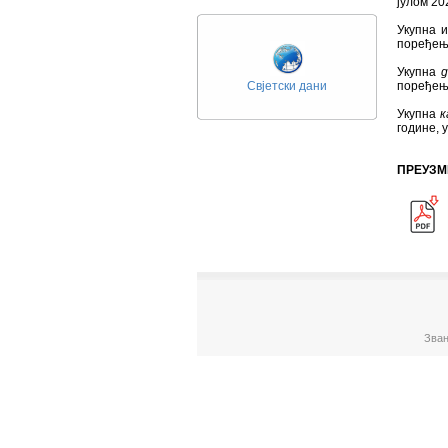
јулом 20
Укупна
и
поређењу
Укупна
д
Свјетски дани
поређењу
Укупна
к
године, 
ПРЕУЗМ
Зван