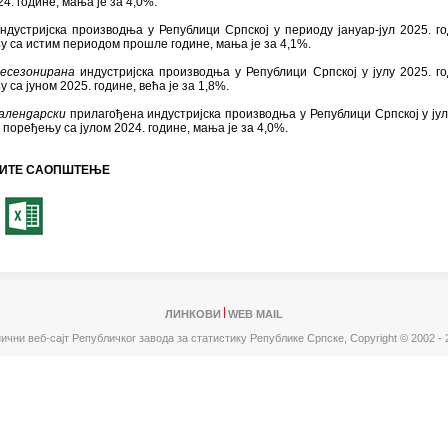
24. године, мања је за 4,0%.
ндустријска производња у Републици Српској у периоду јануар-јул 2025. го
 са истим периодом прошле године, мања је за 4,1%.
есезонирана
индустријска производња у Републици Српској у јулу 2025. го
 са јуном 2025. године, већа је за 1,8%.
алендарски
прилагођена индустријска производња у Републици Српској у јул
у поређењу са јулом 2024. године, мања је за 4,0%.
ИТЕ САОПШТЕЊЕ
ЛИНКОВИ
WEB MAIL
ични веб-сајт Републичког завода за статистику Републике Српске,
Copyright © 2002 - 