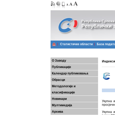
Република Српска
Републички з
Статистичке области
Базa подат
О Заводу
Индекси 
Публикације
Календар публиковања
Обрасци
Методологије и
класификације
Новинари
Укупна
и
просјечн
Мултимедија
Архива
Укупна
и