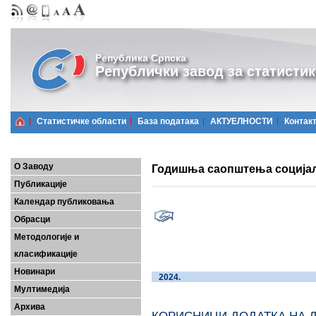
Република Српска
Републички завод за статистик
Статистичке области
Базa података
АКТУЕЛНОСТИ
Контак
О Заводу
Годишња саопштења социјалн
Публикације
Календар публиковања
Обрасци
Методологије и
класификације
Новинари
20
Мултимедија
Архива