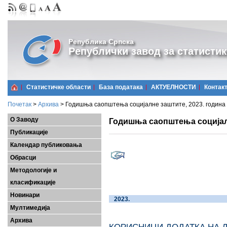
Република Српска
Републички завод за статистик
Статистичке области
Базa података
АКТУЕЛНОСТИ
Контак
Почетак
>
Архива
>
Годишња саопштења социјалне заштите, 2023. година
О Заводу
Годишња саопштења социјалн
Публикације
Календар публиковања
Обрасци
Методологије и
класификације
Новинари
20
Мултимедија
Архива