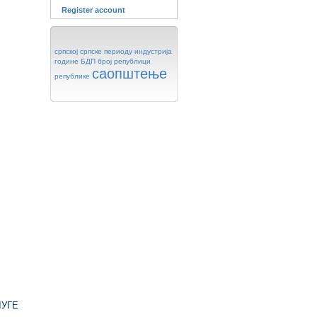
Register account
српској
српске
периоду
индустрија
године
БДП
број
републици
саопштење
републике
ЛУГЕ