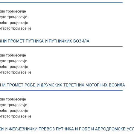
рво тромјесечје
руго тромјесечје
реће тромјесечје
етврто тромјесечје
ЧНИ ПРОМЕТ ПУТНИКА И ПУТНИЧКИХ ВОЗИЛА
рво тромјесечје
руго тромјесечје
реће тромјесечје
етврто тромјесечје
НИ ПРОМЕТ РОБЕ И ДРУМСКИХ ТЕРЕТНИХ МОТОРНИХ ВОЗИЛА
рво тромјесечје
руго тромјесечје
реће тромјесечје
етврто тромјесечје
И И ЖЕЉЕЗНИЧКИ ПРЕВОЗ ПУТНИКА И РОБЕ И АЕРОДРОМСКЕ УС