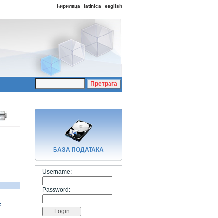
ћирилица
latinica
english
БАЗA ПОДАТАКА
Username:
Password:
Е