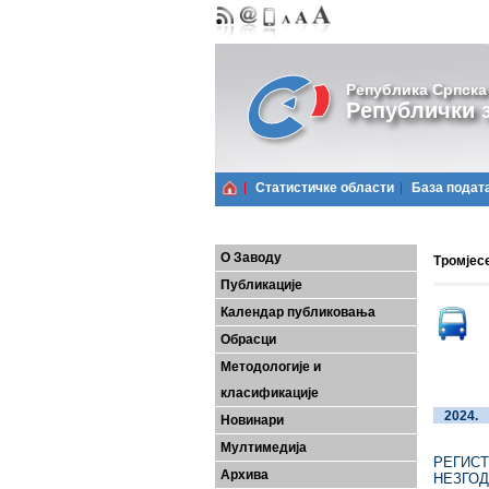
Република Српска
Републички з
Статистичке области
Базa подат
О Заводу
Тромјес
Публикације
Календар публиковања
Обрасци
Методологије и
класификације
Новинари
Мултимедија
РЕГИС
Архива
НЕЗГО