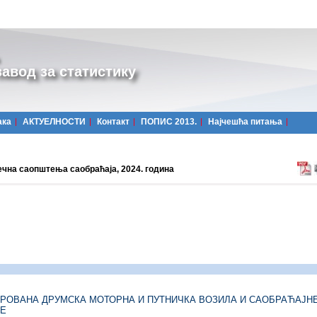
авод за статистику
ака
АКТУЕЛНОСТИ
Контакт
ПОПИС 2013.
Најчешћa питања
ечна саопштења саобраћаја, 2024. година
2024.
ТРОВАНА ДРУМСКА
МОТОРНА И
ПУТНИЧКА ВОЗИЛА И САОБРАЋАЈН
ДЕ