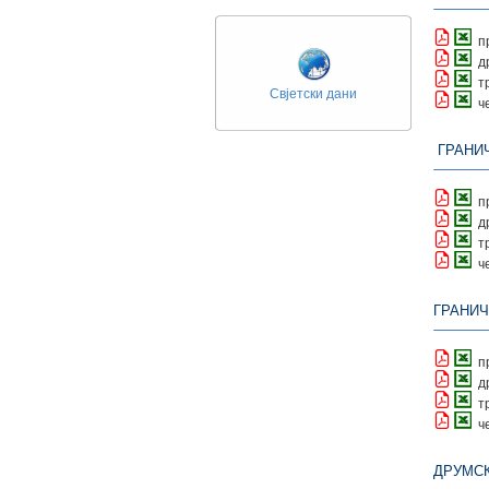
п
д
т
Свјетски дани
ч
ГРАНИ
п
д
т
ч
ГРАНИЧ
п
д
т
ч
ДРУМСК