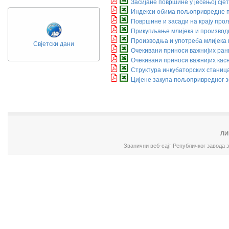
Засијане површине у јесењој сје
Индекси обима пољопривредне п
Површине и засади на крају про
Прикупљање млијека и производ
Производња и употреба млијека 
Свјетски дани
Очекивани приноси важнијих рани
Очекивани приноси важнијих касн
Структура инкубаторских станиц
Цијене закупа пољопривредног
ЛИ
Званични веб-сајт Републичког завода 