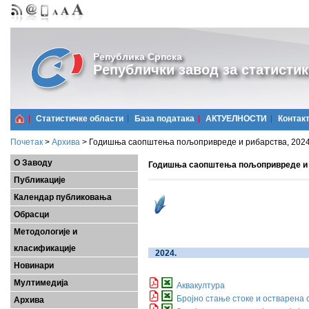
Република Српска
Републички завод за статистик
Статистичке области
Базa података
АКТУЕЛНОСТИ
Контак
Почетак
>
Архива
>
Годишња саопштења пољопривреде и рибарства, 2024
О Заводу
Годишња саопштења пољопривреде и р
Публикације
Календар публиковања
Обрасци
Методологије и
класификације
2024
Новинари
Мултимедија
Аквакултура
Бројно стање стоке и остварена
Архива