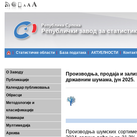
Република Српска
Републички завод за статистик
Статистичке области
Базa података
АКТУЕЛНОСТИ
Контак
О Заводу
Производња, продаја и зали
државним шумама, јун 2025.
Публикације
Календар публиковања
Обрасци
Методологије и
класификације
Новинари
Мултимедија
Производња шумских сортимена
Архива