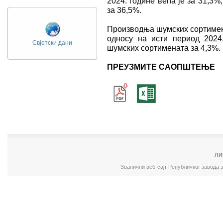
2024. године већа је за 31,3%
за 36,5%.
Производња шумских сортименат
односу на исти период 2024
Свјетски дани
шумских сортимената за 4,3%.
ПРЕУЗМИТЕ САОПШТЕЊЕ
ЛИ
Званични веб-сајт Републичког завода 