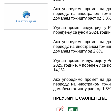
Ако упоредимо промет на д
периоду, на иностраном трж
домаћем тржишту раст од 3,3%
Свјетски дани
Укупан промет индустрије у Р
поређењу са јуном 2024. године,
Ако упоредимо промет на д
периоду, на иностраном тржиш
домаћем тржишту од 2,8%.
Укупан промет индустрије у Р
2025. године, у поређењу са и
14,1%.
Ако упоредимо промет на д
периоду, на иностраном трж
домаћем тржишту раст од 1,8%
ПРЕУЗМИТЕ САОПШТЕЊЕ