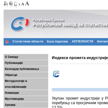
Република Српска
Републички завод за статистик
Статистичке области
Базa података
АКТУЕЛНОСТИ
Контак
О Заводу
Индекси промета индустријe,
Публикације
Календар публиковања
Обрасци
Методологије и
класификације
Новинари
Укупан промет индустрије у Р
Мултимедија
поређењу са просјечним промет
Архива
12,5%.