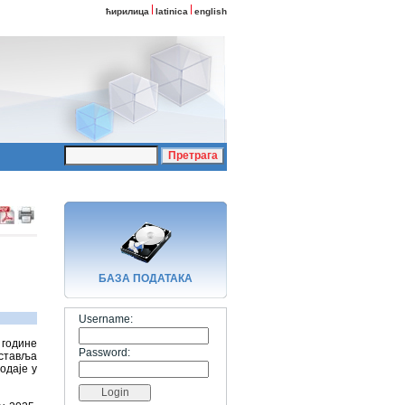
ћирилица
latinica
english
БАЗA ПОДАТАКА
Username:
 године
Password:
дставља
одаје у