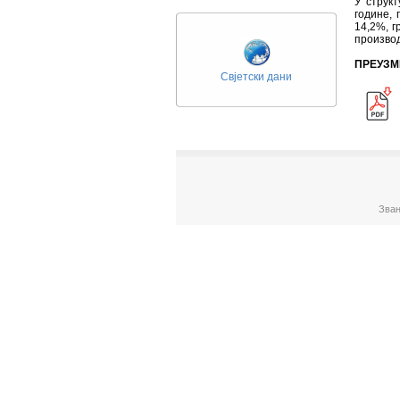
У струк
године, 
14,2%, г
производ
ПРЕУЗМ
Свјетски дани
Зван