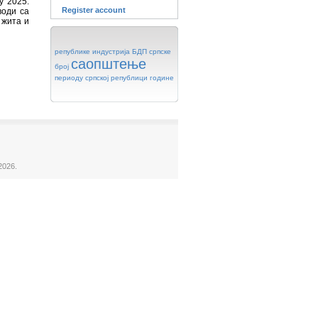
у 2025.
Register account
води са
 жита и
републике
индустрија
БДП
српске
саопштење
број
периоду
српској
републици
године
2026.