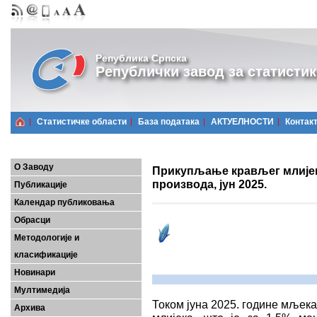
Република Српска
Републички завод за статистик
Статистичке области
Базa података
АКТУЕЛНОСТИ
Контак
О Заводу
Прикупљање крављег млијек
производа, јун 2025.
Публикације
Календар публиковања
Обрасци
Методологије и
класификације
Новинари
Мултимедија
Током јуна 2025. године мљека
Архива