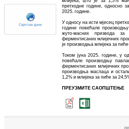
млијека, што је за 1,5% ма
претходне године, односно з
2025. године.
У односу на исти мјесец претх
Свјетски дани
године повећале производњу
жуто-масних призвода з
ферментисаних млијечних прои
је производња млијека за пиће
Током јуна 2025. године, у о
повећале производњу павла
ферментисаних млијечних про
производња маслаца и остали
1,2% и млијека за пиће за 24,5
ПРЕУЗМИТЕ САОПШТЕЊЕ
ЛИ