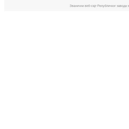
Званични веб-сајт Републичког завода 