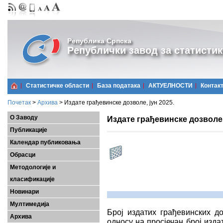
Република Српска
Републички завод за статистик
Статистичке области
Базa података
АКТУЕЛНОСТИ
Контак
Почетак
>
Архива
>
Издате грађевинске дозволе, јун 2025.
О Заводу
Издате грађевинске дозволе, 
Публикације
Календар публиковања
Обрасци
Методологије и
класификације
Новинари
Мултимедија
Број издатих грађевинских до
Архива
односу на просјечан број изда