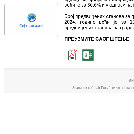
већи је за 36,6% и у односу на 
Број предвиђених станова за гр
2024. године већи је за 1
Свјетски дани
предвиђених станова за градњу 
ПРЕУЗМИТЕ САОПШТЕЊЕ
ЛИ
Званични веб-сајт Републичког завода 