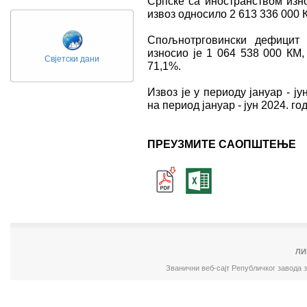
Српске са иностранством изно
извоз односило 2 613 336 000 К
Спољнотрговински дефицит 
износио је 1 064 538 000 КМ,
Свјетски дани
71,1%.
Извоз је у периоду јануар - ј
на период јануар - јун 2024. го
ПРЕУЗМИТЕ САОПШТЕЊЕ
ЛИ
Званични веб-сајт Републичког завода 