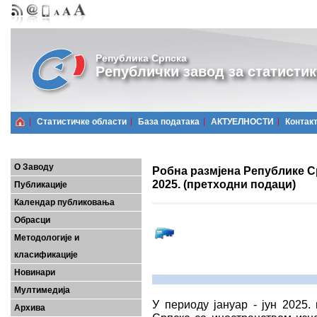
Република Српска
Републички завод за статистик
Статистичке области
Базa података
АКТУЕЛНОСТИ
Контак
О Заводу
Робна размјена Републике Ср
2025. (претходни подаци)
Публикације
Календар публиковања
Обрасци
Методологије и
класификације
Новинари
Мултимедија
У периоду јануар - јун 2025.
Архива