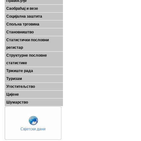
Правосуђе
Саобраћај и везе
Социјална заштита
Спољна трговина
Становништво
Статистички пословни
регистар
Структурне пословне
статистике
Тржиште рада
Туризам
Угоститељство
Цијене
Шумарство
Свјетски дани