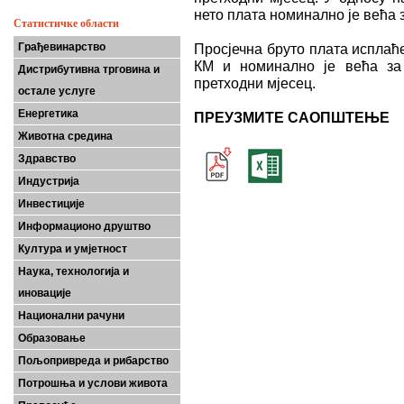
нето плата номинално је већа з
Статистичке области
Грађевинарство
Просјечна бруто плата исплаће
КМ и номинално је већа за
Дистрибутивна трговина и
претходни мјесец.
остале услуге
Енергетика
ПРЕУЗМИТЕ САОПШТЕЊЕ
Животна средина
Здравство
Индустрија
Инвестиције
Информационо друштво
Култура и умјетност
Наука, технологија и
иновације
Национални рачуни
Образовање
Пољопривреда и рибарство
Потрошња и услови живота