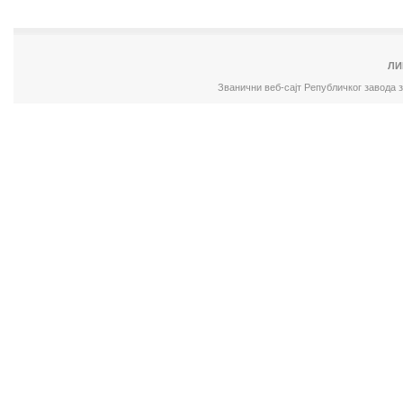
ЛИ
Званични веб-сајт Републичког завода 