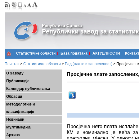
Република Српска
Републички завод за статистик
Статистичке области
Базa података
АКТУЕЛНОСТИ
Контак
Почетак
>
Статистичке области
>
Рад (плате и запосленост)
>
Просјечне пл
О Заводу
Просјечне плате запослених, 
Публикације
Календар публиковања
Обрасци
Методологије и
класификације
Новинари
Просјечна нето плата исплаћен
Мултимедија
КМ и номинално је већа за
Архива
претходни мјесец. У односу н