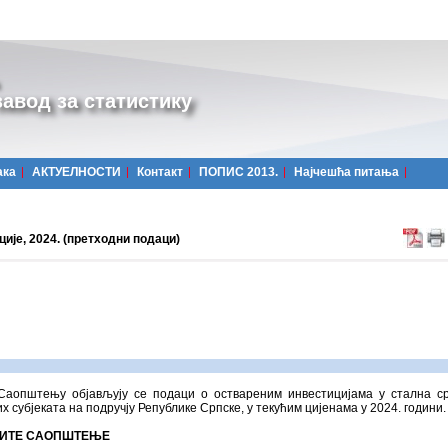
авод за статистику
ака
АКТУЕЛНОСТИ
Контакт
ПОПИС 2013.
Најчешћa питања
ије, 2024. (претходни подаци)
Саопштењу објављују се подаци о оствареним инвестицијама у стална с
х субјеката на подручју Републике Српске, у текућим цијенама у 2024. години.
ИТЕ САОПШТЕЊЕ