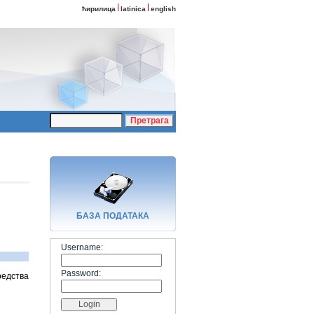
ћирилица
latinica
english
БАЗA ПОДАТАКА
Username:
Password:
редства