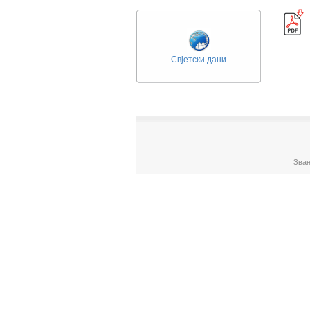
Свјетски дани
Зван