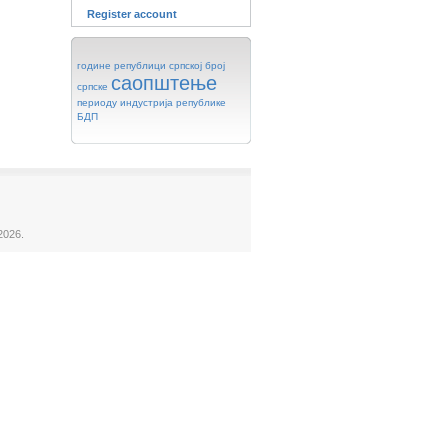
Register account
године
републици
српској
број
саопштење
српске
периоду
индустрија
републике
БДП
2026.