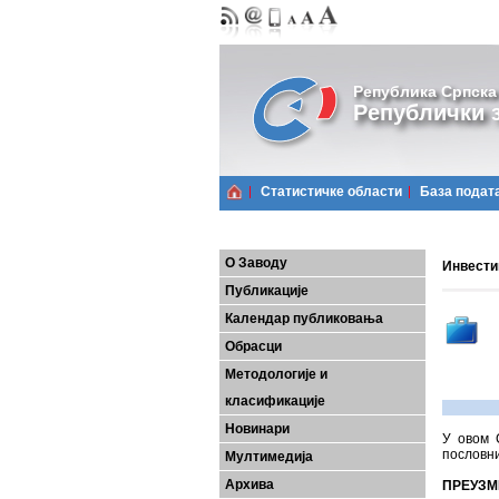
Република Српска
Републички з
Статистичке области
Базa подат
О Заводу
Инвестиц
Публикације
Календар публиковања
Обрасци
Методологије и
класификације
Новинари
У овом 
пословни
Мултимедија
Архива
ПРЕУЗМ