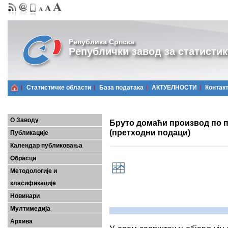
Република Српска
Републички завод за статистик
Статистичке области
Базa података
АКТУЕЛНОСТИ
Контак
О Заводу
Бруто домаћи производ по п
(претходни подаци)
Публикације
Календар публиковања
Обрасци
Методологије и
класификације
Новинари
Мултимедија
Архива