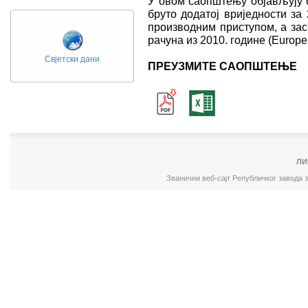
У овом саопштењу објављују 
бруто додатој вриједности за 
производним приступом, а зас
рачуна из 2010. године (Europe
Свјетски дани
ПРЕУЗМИТЕ САОПШТЕЊЕ
ЛИ
Званични веб-сајт Републичког завода 