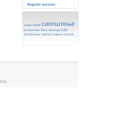
Register account
саопштење
индустрија
републике
број
периоду
БДП
републици
српској
године
српске
2026.