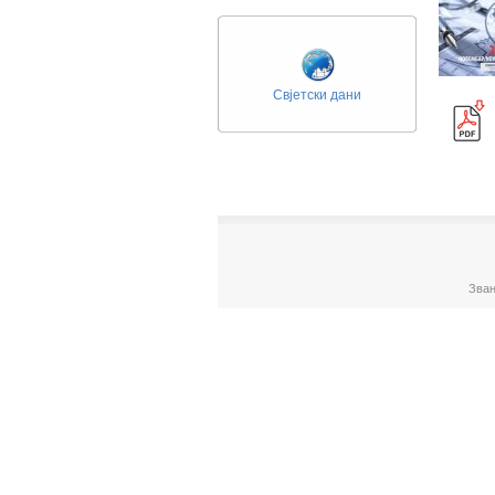
Свјетски дани
Зван