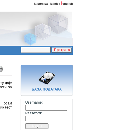
ћирилица
latinica
english
ту даје
ости за
БАЗA ПОДАТАКА
Username:
е осам
ринаест
Password: