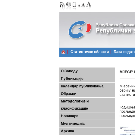
Република Српска
Републички з
Статистичке области
Базa подат
О Заводу
МЈЕСЕЧН
Публикације
Календар публиковања
Мјесечни
серију н
Обрасци
статисти
Методологије и
Годишње
класификације
посљедњ
посљедњ
Новинари
Мултимедија
Архива