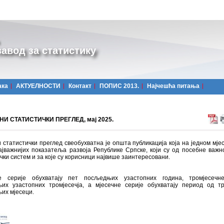
авод за статистику
ака
АКТУЕЛНОСТИ
Контакт
ПОПИС 2013.
Најчешћa питања
И СТАТИСТИЧКИ ПРЕГЛЕД, мај 2025.
 статистички преглед свеобухватна је општа публикација која на једном мјес
ајважнијих показатеља развоја Републике Српске, који су од посебне важн
чки систем и за које су корисници највише заинтересовани.
 серије обухватају пет посљедњих узастопних година, тромјесечн
их узастопних тромјесечја, а мјесечне серије обухватају период од т
их мјесеци.