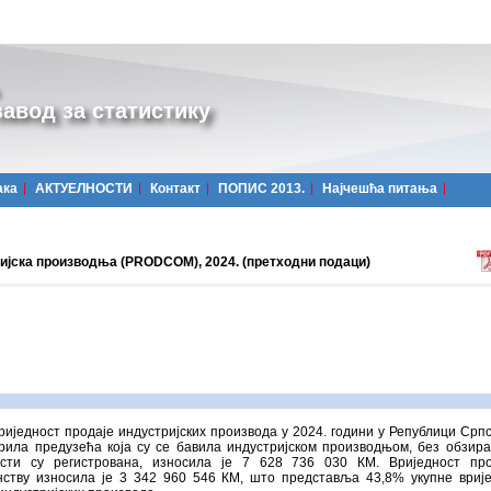
авод за статистику
ака
АКТУЕЛНОСТИ
Контакт
ПОПИС 2013.
Најчешћa питања
ијска производња (PRODCOM), 2024. (претходни подаци)
риједност продаје индустријских производа у 2024. години у Републици Српск
рила предузећа која су се бавила индустријском производњом, без обзира 
ости су регистрована, износила је 7 628 736 030 КМ. Вриједност про
нству износила је 3 342 960 546 КМ, што представља 43,8% укупне вриј