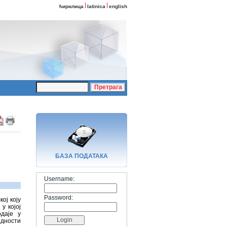
ћирилица
latinica
english
БАЗA ПОДАТАКА
Username:
Password:
ој коју
у којој
даје у
едности