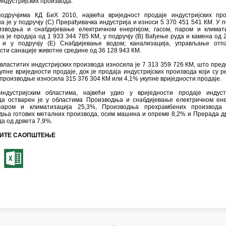
индустријских производа.
одручјима КД БиХ 2010, највећа вриједност продаје индустријских пр
а је у подручју (С) Прерађивачка индустрија и износи 5 370 451 541 КМ. У п
изводња и снабдијевање електричном енергијом, гасом, паром и климат
а је продаја од 1 933 344 785 КМ, у подручју (B) Вађење руда и камена од 
и у подручју (Е) Снабдијевање водом; канализација, управљање отп
сти санације животне средине од 36 128 943 КМ.
властитих индустријских производа износила је 7 313 359 726 КМ, што пре
упне вриједности продаје, док је продаја индустријских производа који су р
производње износила 315 376 304 КМ или 4,1% укупне вриједности продаје.
ндустријским областима, највећи удио у вриједности продаје индустр
да остварен је у областима Производњa и снабдијевање eлектричном ене
паром и климатизација 25,3%, Производњa прехрамбених производа 
дњa готових металних производа, осим машина и опреме 8,2% и Прерадa д
а од дрвета 7,9%.
ИТЕ САОПШТЕЊЕ