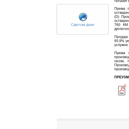
продаје 
Према п
остварен
(D) Про
остварен
Свјетски дани
760 КМ 
дјелатно
Продаја 
95,9% ук
услужне 
Према и
произво
гасом, 
Произво
производ
ПРЕУЗМ