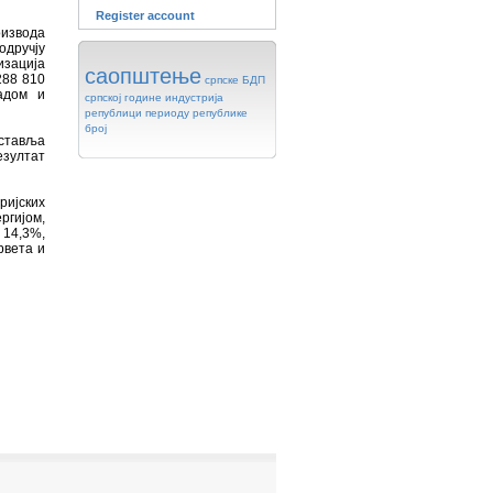
Register account
оизвода
одручју
изација
саопштење
288 810
српске
БДП
адом и
српској
године
индустрија
републици
периоду
републике
број
дставља
езултат
ијских
ргијом,
14,3%,
рвета и