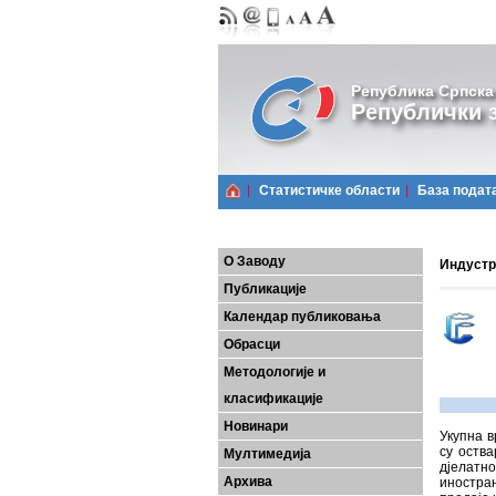
Република Српска
Републички з
Статистичке области
Базa подат
О Заводу
Индустр
Публикације
Календар публиковања
Обрасци
Методологије и
класификације
Новинари
Укупна в
су оства
Мултимедија
дјелатн
Архива
иностра