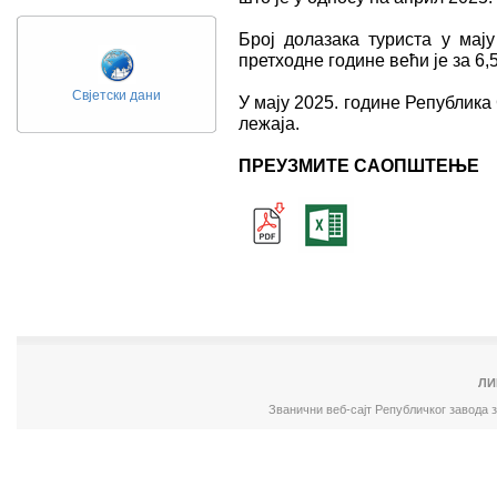
Број долазака туриста у мају
претходне године већи је за 6,
Свјетски дани
У мају 2025. године Република
лежаја.
ПРЕУЗМИТЕ САОПШТЕЊЕ
ЛИ
Званични веб-сајт Републичког завода 