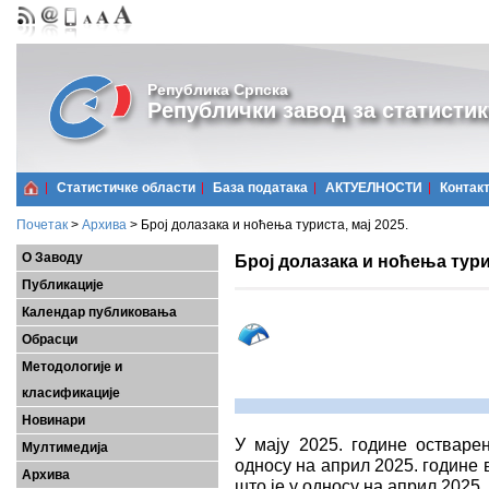
Република Српска
Републички завод за статистик
Статистичке области
Базa података
АКТУЕЛНОСТИ
Контак
Почетак
>
Архива
>
Број долазака и ноћења туриста, мај 2025.
О Заводу
Број долазака и ноћења турис
Публикације
Календар публиковања
Обрасци
Методологије и
класификације
Новинари
У мају 2025. године остварен
Мултимедија
односу на април 2025. године 
Архива
што је у односу на април 2025.