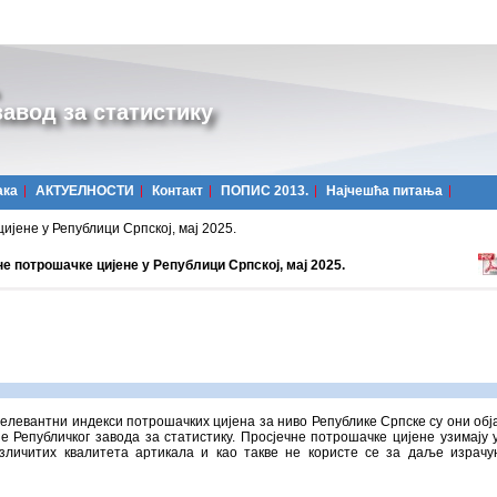
авод за статистику
ака
АКТУЕЛНОСТИ
Контакт
ПОПИС 2013.
Најчешћa питања
јене у Републици Српској, мај 2025.
е потрошачке цијене у Републици Српској, мај 2025.
елевантни индекси потрошачких цијена за ниво Републике Српске су они об
е Републичког завода за статистику. Просјечне потрошачке цијене узимају 
зличитих квалитета артикала и као такве не користе се за даље израч