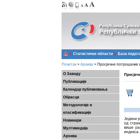
Република Српска
Републички з
Статистичке области
Базa подат
Почетак
>
Архива
>
Просјечне потрошачке ци
О Заводу
Просјечн
Публикације
Календар публиковања
Обрасци
Методологије и
класификације
Једини р
Новинари
од стран
више ра
Мултимедија
индекса.
Архива