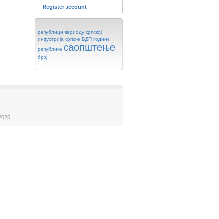
Register account
републици
периоду
српској
индустрија
српске
БДП
године
саопштење
републике
број
2026.