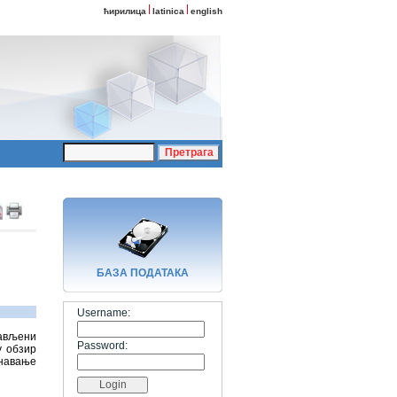
ћирилица
latinica
english
БАЗA ПОДАТАКА
Username:
јављени
Password:
у обзир
унавање