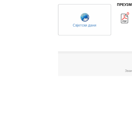
ПРЕУЗМ
Свјетски дани
Зван