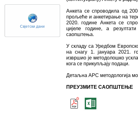
Анкета се спроводила од 200
прољеће и анкетирање на тере
2020. године Анкета се спро
Свјетски дани
цијеле године, а резултат
саопштења.
У складу са Уредбом Европско
на снагу 1. јануара 2021. г
извршио је методолошко ускл
кога се прикупљају подаци.
Детаљна АРС методологија мо
ПРЕУЗМИТЕ САОПШТЕЊЕ