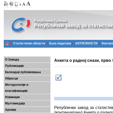
Република Српска
Републички завод за статистик
Статистичке области
Базa података
АКТУЕЛНОСТИ
Контак
О Заводу
Анкета о радној снази, прво 
Публикације
Календар публиковања
Обрасци
Методологије и
класификације
Новинари
Мултимедија
Републички завод за статисти
Архива
(континуирану) Анкету о радној