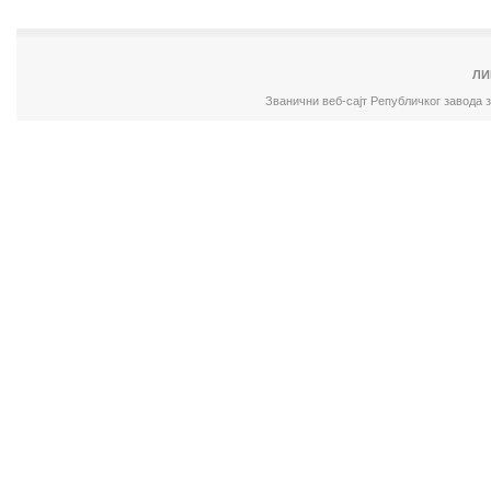
ЛИ
Званични веб-сајт Републичког завода 