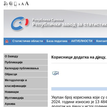
Република Српска
Републички завод за статистик
Статистичке области
Базa података
АКТУЕЛНОСТИ
Контак
О Заводу
Корисници додатка на дјецу, 
Публикације
Календар публиковања
Обрасци
Методологије и
класификације
Новинари
Укупан број корисника који су
Мултимедија
2024. години износиo je 13 484
Архива
додатак на дјецу у истој години