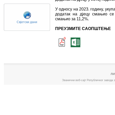
У односу на 2023. годину, укуп
додатак на дјецу смањио се 
смањио за 11,2%.
Свјетски дани
ПРЕУЗМИТЕ САОПШТЕЊЕ
ЛИ
Званични веб-сајт Републичког завода 