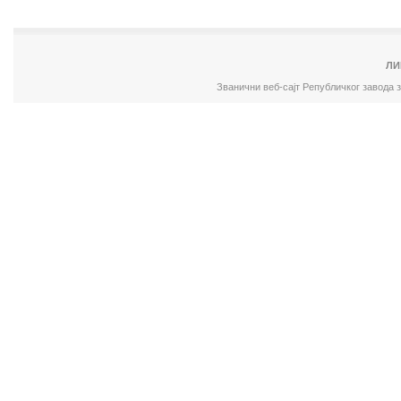
ЛИ
Званични веб-сајт Републичког завода 