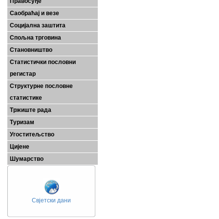
Правосуђе
Саобраћај и везе
Социјална заштита
Спољна трговина
Становништво
Статистички пословни
регистар
Структурне пословне
статистике
Тржиште рада
Туризам
Угоститељство
Цијене
Шумарство
Свјетски дани