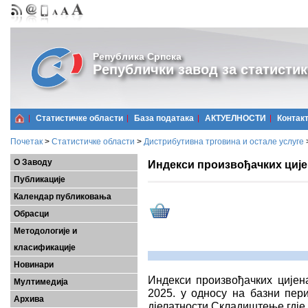
Република Српска
Републички завод за статистик
Статистичке области
Базa података
АКТУЕЛНОСТИ
Контак
Почетак
>
Статистичке области
>
Дистрибутивна трговина и остале услуге
О Заводу
Индекси произвођачких цијена
Публикације
Календар публиковања
Обрасци
Методологије и
класификације
Новинари
Индекси произвођачких цијена
Мултимедија
2025. у односу на базни пер
Архива
дјелатности Складиштење гдје