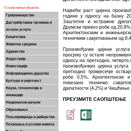
Статистичке области
Највећи раст цијена произво
Грађевинарство
године у односу на базну 20
Заштитне и истражне дјелат
Дистрибутивна трговина и
Друмски превоз робе од 20,9%
остале услуге
Архитектонским и инжењерск
Енергетика
техничким савјетовањем од 8,
Животна средина
Произвођачке цијене услуг
Здравство
просјеку су остале непромије
Индустрија
односу на прeтходно, четврто,
произвођачких цијена услуга 
Инвестиције
претходно тромјесечје оства
Информационо друштво
робе 0,5%, Архитектонске 
Култура и умјетност
повезано техничко савјет
дјелатности (4,2%) и Чишћење 
Наука, технологија и
иновације
ПРЕУЗМИТЕ САОПШТЕЊЕ
Национални рачуни
Образовање
Пољопривреда и рибарство
Потрошња и услови живота