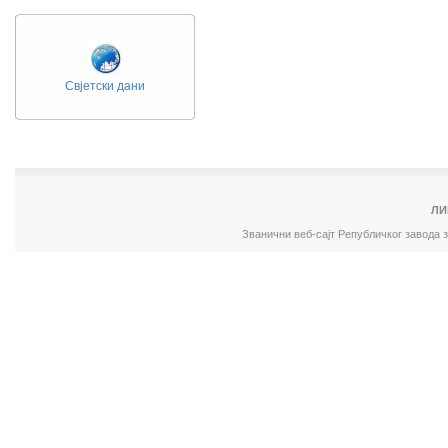
Свјетски дани
ЛИ
Званични веб-сајт Републичког завода 