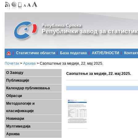
Република Српска
Републички завод за статистик
Статистичке области
Базa података
АКТУЕЛНОСТИ
Контак
Почетак
>
Архива
>
Саопштење за медије, 22. мај 2025.
О Заводу
Саопштење за медије, 22. мај 2025.
Публикације
Календар публиковања
Обрасци
Методологије и
класификације
Новинари
Мултимедија
Архива