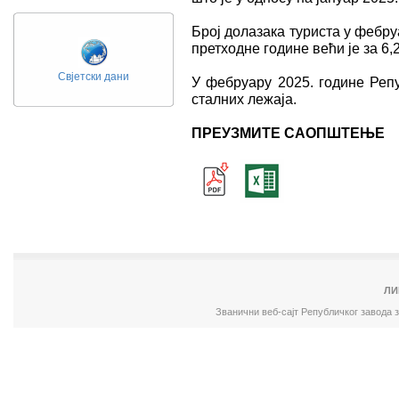
Број долазака туриста у фебру
претходне године већи је за 6,
Свјетски дани
У фебруару 2025. године Репу
сталних лежаја.
ПРЕУЗМИТЕ САОПШТЕЊЕ
ЛИ
Званични веб-сајт Републичког завода 