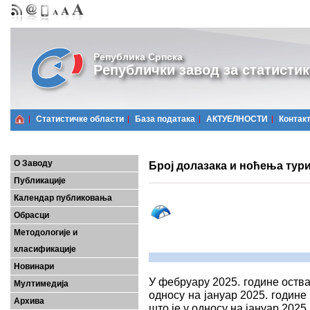
Република Српска
Републички завод за статистик
Статистичке области
Базa података
АКТУЕЛНОСТИ
Контак
О Заводу
Број долазака и ноћења тури
Публикације
Календар публиковања
Обрасци
Методологије и
класификације
Новинари
У фебруару 2025. године оствар
Мултимедија
односу на јануар 2025. године
Архива
што је у односу на јануар 2025