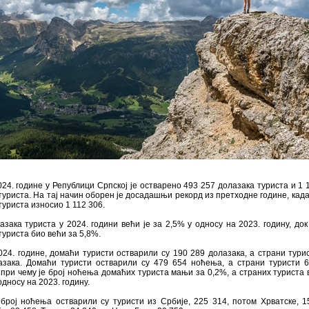
024. године у Републици Српској је остварено 493 257 долазака туриста и 1 
уриста. На тај начин оборен је досадашњи рекорд из претходне године, када 
уриста износио 1 112 306.
азака туриста у 2024. години већи је за 2,5% у односу на 2023. годину, док 
уриста био већи за 5,8%.
024. године, домаћи туристи остварили су 190 289 долазака, а страни тури
азака. Домаћи туристи остварили су 479 654 ноћења, а страни туристи 
при чему је број ноћења домаћих туриста мањи за 0,2%, а страних туриста 
односу на 2023. годину.
број ноћења остварили су туристи из Србије, 225 314, потом Хрватске, 1