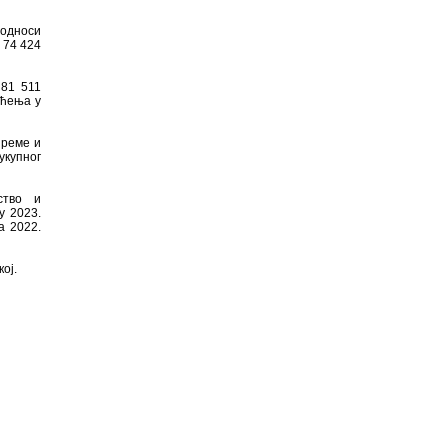
 односи
 74 424
 81 511
оћења у
преме и
укупног
ство и
у 2023.
а 2022.
ој.