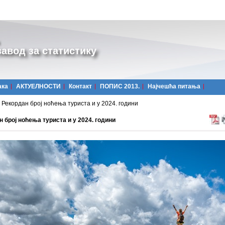
авод за статистику
ака
АКТУЕЛНОСТИ
Контакт
ПОПИС 2013.
Најчешћa питања
Рекордан број ноћења туриста и у 2024. години
 број ноћења туриста и у 2024. години