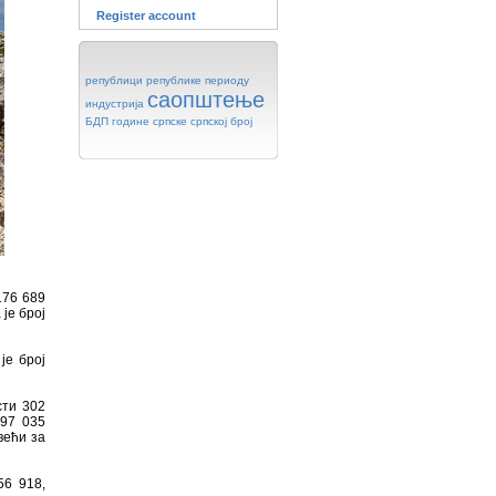
Register account
републици
републике
периоду
саопштење
индустрија
БДП
године
српске
српској
број
176 689
је број
је број
сти 302
697 035
већи за
56 918,