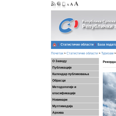
Република Српска
Републички з
Статистичке области
Базa подат
Почетак
>
Статистичке области
>
Туризам
>
О Заводу
Рекордан
Публикације
Календар публиковања
Обрасци
Методологије и
класификације
Новинари
Мултимедија
Архива