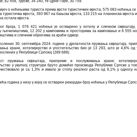
е, 82 458, Турске, 34 240, те Црне Горе, 30 759.
ријеч о ноћењима туриста према врсти туристичких мјеста, 575 083 ноћења се
а туристичка мјеста, 393 967 на бањска мјеста, 133 215 на планинска мјеста и
а остала мјеста.
ног броја, 1 076 421 ноћење је остварено у хотелу и сличном смјештају,
у љечилиштима, 12 202 у камповима и просторима за камповање и 6 555 н
штима и сличним објектима за краћи одмор.
ослених 30. септембра 2024. године у дјелатности пружања смјештаја, при
ања хране, хотелијерство и угоститељство био је 13 293, што је 4,6% од 
послених у Републици Српској (289 689).
ост пружања смјештаја, припреме и послуживања хране; хотелијер
љство у укупној структури бруто домаћег производа Републике Српске у ток
чествовало је са 1,3% и имало је стопу реалног раста од 6,1% у односу н
рећа година у низу у којој се остварен рекордан број ноћења у Републици Српск