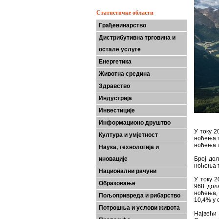
Статистичке области
Грађевинарство
Дистрибутивна трговина и
остале услуге
Енергетика
Животна средина
Здравство
Индустрија
Инвестиције
Информационо друштво
У току 2
Култура и умјетност
ноћења т
ноћења т
Наука, технологија и
иновације
Број дол
ноћења т
Национални рачуни
У току 2
Образовање
968 дол
ноћења, 
Пољопривреда и рибарство
10,4% у 
Потрошња и услови живота
Највећи 