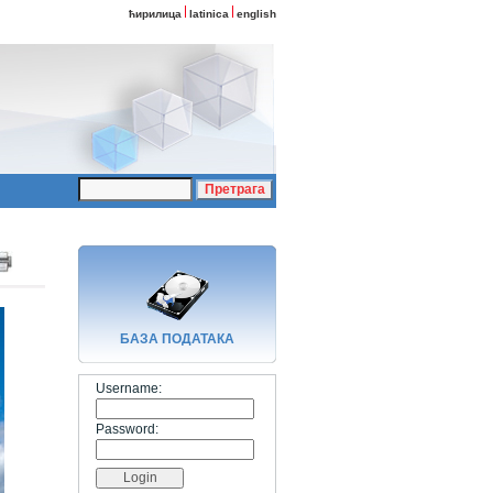
ћирилица
latinica
english
БАЗA ПОДАТАКА
Username:
Password: