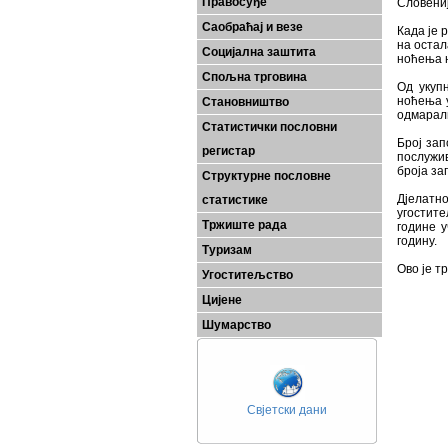
Правосуђе
Словениј
Саобраћај и везе
Када је 
на остал
Социјална заштита
ноћења н
Спољна трговина
Од укуп
ноћења 
Становништво
одмарали
Статистички пословни
Број зап
регистар
послужив
броја за
Структурне пословне
Дјелатн
статистике
угостите
Тржиште рада
године у
годину.
Туризам
Ово је т
Угоститељство
Цијене
Шумарство
Свјетски дани