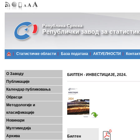
Република Српска
Републички завод за статистик
Статистичке области
Базa података
АКТУЕЛНОСТИ
Контак
О Заводу
БИЛТЕН - ИНВЕСТИЦИЈЕ, 2024.
Публикације
Календар публиковања
Обрасци
Методологије и
класификације
Новинари
Мултимедија
Архива
Билтен