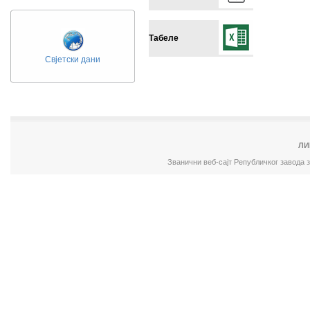
Табеле
Свјетски дани
ЛИ
Званични веб-сајт Републичког завода 