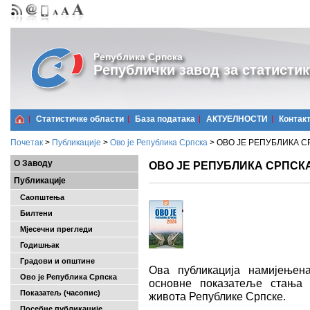
Република Српска
Републички завод за статистик
Статистичке области
Базa података
АКТУЕЛНОСТИ
Контак
Почетак
>
Публикације
>
Ово је Република Српска
>
ОВО ЈЕ РЕПУБЛИКА СР
О Заводу
ОВО ЈЕ РЕПУБЛИКА СРПСКА,
Публикације
Саопштења
Билтени
Мјесечни прегледи
Годишњак
Градови и општине
Ова публикација намијењен
Ово је Република Српска
основне показатеље стања 
Показатељ (часопис)
живота Републике Српске.
Посебне публикације