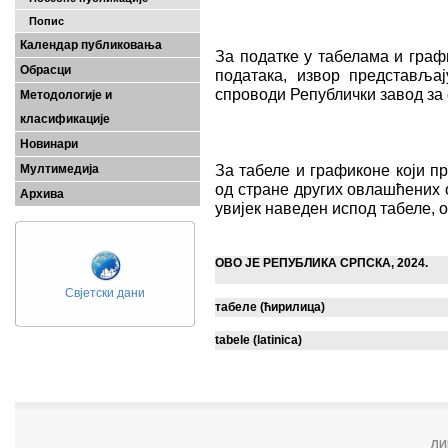
Попис
Календар публиковања
За податке у табелама и граф
Обрасци
података, извор представљај
спроводи Републички завод за 
Методологије и
класификације
Новинари
За табеле и графиконе који п
Мултимедија
од стране других овлашћених о
Архива
увијек наведен испод табеле, 
ОВО ЈЕ РЕПУБЛИКА СРПСКА, 2024.
Свјетски дани
табеле (ћирилица)
tabele (latinica)
ЛИ