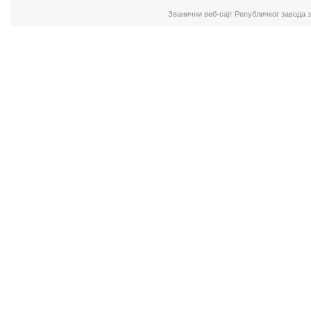
Званични веб-сајт Републичког завода 