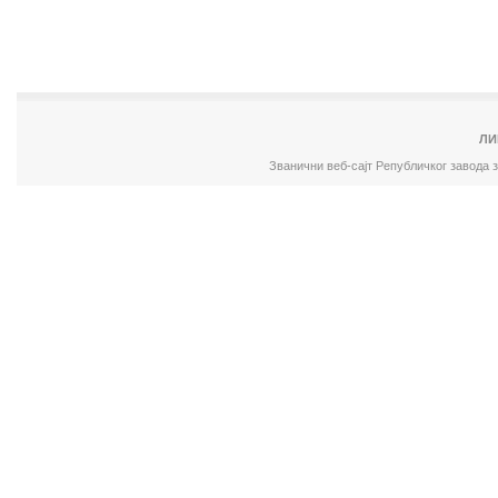
ЛИ
Званични веб-сајт Републичког завода 