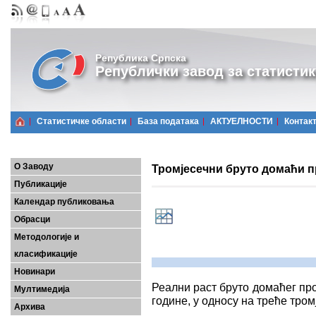
Република Српска
Републички завод за статистик
Статистичке области
Базa података
АКТУЕЛНОСТИ
Контак
О Заводу
Тромјесечни бруто домаћи пр
Публикације
Календар публиковања
Обрасци
Методологије и
класификације
Новинари
Реални раст бруто домаћег про
Мултимедија
године, у односу на треће тромј
Архива