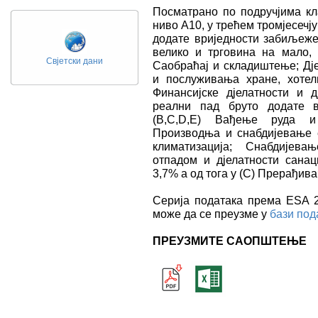
Посматрано по подручјима кл
ниво А10, у трећем тромјесечју
додате вриједности забиљежен
велико и трговина на мало, 
Свјетски дани
Саобраћај и складиштење; Дј
и послуживања хране, хотели
Финансијске дјелатности и д
реални пад бруто додате в
(B,C,D,E) Вађење руда и 
Производња и снабдијевање е
климатизација; Снабдијева
отпадом и дјелатности санац
3,7% а од тога у (C) Прерађива
Серија података према ESA 20
може да се преузме у
бази под
ПРЕУЗМИТЕ САОПШТЕЊЕ