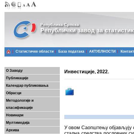
Република Српска
Републички завод за статистик
Статистичке области
Базa података
АКТУЕЛНОСТИ
Контак
О Заводу
Инвестиције, 2022.
Публикације
Календар публиковања
Обрасци
Методологије и
класификације
Новинари
Мултимедија
У овом Саопштењу објављују с
Архива
стална средства пословних су