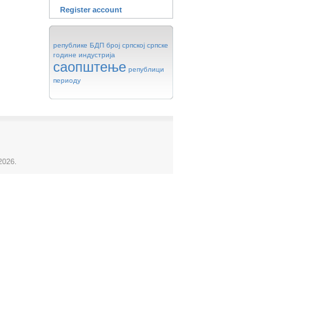
Register account
републике
БДП
број
српској
српске
године
индустрија
саопштење
републици
периоду
2026.