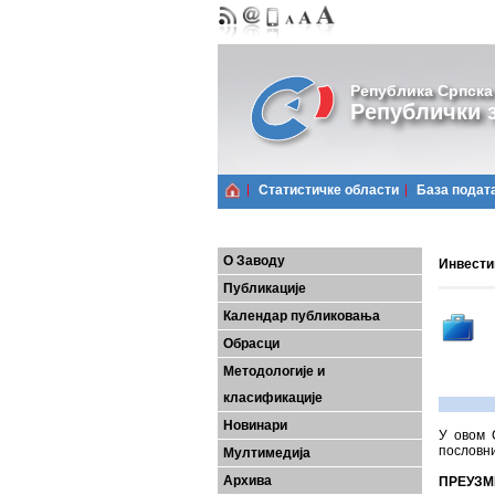
Република Српска
Републички з
Статистичке области
Базa подат
О Заводу
Инвестиц
Публикације
Календар публиковања
Обрасци
Методологије и
класификације
Новинари
У овом 
пословни
Мултимедија
Архива
ПРЕУЗМ