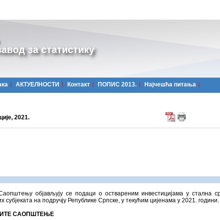
авод за статистику
ака
АКТУЕЛНОСТИ
Контакт
ПОПИС 2013.
Најчешћa питања
ије, 2021.
Саопштењу објављују се подаци о оствареним инвестицијама у стална с
х субјеката на подручју Републике Српске, у текућим цијенама у 2021. години.
ИТЕ САОПШТЕЊЕ