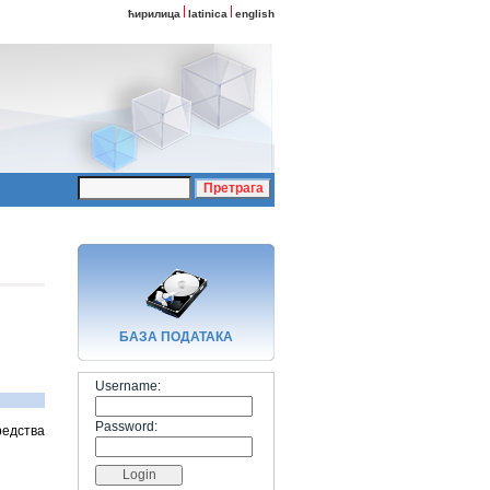
ћирилица
latinica
english
БАЗA ПОДАТАКА
Username:
Password:
редства