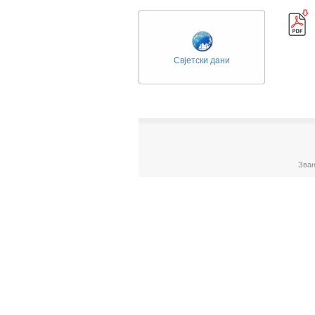
Свјетски дани
Зван