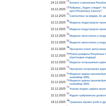
24.12.2025
Колико становника Републи
Рубрика „Чудне ствари“: Кој
23.12.2025
кроз Републику Српску?
22.12.2025
Саопштење за медије, 22. д
22.12.2025
Индекси индустријске прои
22.12.2025
Индекси индустријске прои
22.12.2025
Индекси запослених у инду
22.12.2025
Индекси запослених у индус
22.12.2025
Просјечне плате запослених
Робна размјена Републике 
22.12.2025
(претходни подаци)
22.12.2025
Индекси потрошачких цијен
22.12.2025
Просјечне потрошачке ције
Индекси цијена произвођач
22.12.2025
новембар 2025.
Индекси цијена произвођач
22.12.2025
новембар 2025.
22.12.2025
Укупан индекс цијена прои
22.12.2025
Издате грађевинске дозвол
19.12.2025
Гранични промет робе и дру