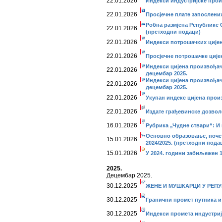
22.01.2026
Индекси индустријске прои
22.01.2026
Просјечне плате запослених
Робна размјена Републике 
22.01.2026
(претходни подаци)
22.01.2026
Индекси потрошачких цијен
22.01.2026
Просјечне потрошачке ције
Индекси цијена произвођач
22.01.2026
децембар 2025.
Индекси цијена произвођач
22.01.2026
децембар 2025.
22.01.2026
Укупан индекс цијена прои
22.01.2026
Издате грађевинске дозвол
16.01.2026
Рубрика „Чудне ствари“: 
Основно образовање, почет
15.01.2026
2024/2025. (претходни пода
15.01.2026
У 2024. години забиљежен 
2025.
Децембар 2025.
30.12.2025
ЖЕНЕ И МУШКАРЦИ У РЕПУ
30.12.2025
Гранични промет путника и 
30.12.2025
Индекси промета индустриј