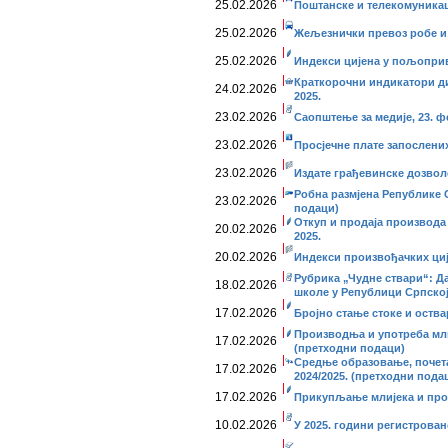
25.02.2026
Поштанске и телекомуникаци
25.02.2026
Жељезнички превоз робе и п
25.02.2026
Индекси цијена у пољопривр
Краткорочни индикатори дис
24.02.2026
2025.
23.02.2026
Саопштење за медије, 23. ф
23.02.2026
Просјечне плате запослених,
23.02.2026
Издате грађевинске дозволе
Робна размјена Републике С
23.02.2026
подаци)
Откуп и продаја производа
20.02.2026
2025.
20.02.2026
Индекси произвођачких циј
Рубрика „Чудне ствари“: Д
18.02.2026
школе у Републици Српско
17.02.2026
Бројно стање стоке и оства
Производња и употреба мл
17.02.2026
(претходни подаци)
Средње образовање, почета
17.02.2026
2024/2025. (претходни пода
17.02.2026
Прикупљање млијека и про
10.02.2026
У 2025. години регистрован