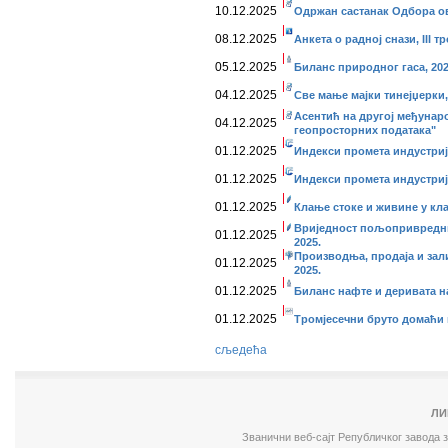
10.12.2025
Одржан састанак Одбора о
08.12.2025
Анкета о радној снази, III тр
05.12.2025
Биланс природног гаса, 20
04.12.2025
Све мање мајки тинејџерки,
Асентић на другој међунар
04.12.2025
геопросторних података"
01.12.2025
Индекси промета индустријe
01.12.2025
Индекси промета индустријe
01.12.2025
Клање стоке и живине у кла
Вриједност пољопривредни
01.12.2025
2025.
Производња, продаја и зал
01.12.2025
2025.
01.12.2025
Биланс нафте и деривата на
01.12.2025
Тромјесечни бруто домаћи пр
сљедећа
ЛИ
Званични веб-сајт Републичког завода 