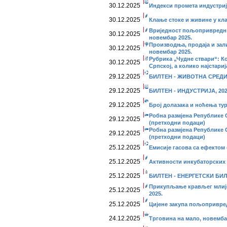
30.12.2025
Индекси промета индустријe
30.12.2025
Клање стоке и живине у кл
Вриједност пољопривредни
30.12.2025
новембар 2025.
Производња, продаја и зал
30.12.2025
новембар 2025.
Рубрика „Чудне ствари“: К
30.12.2025
Српској, а колико најстариј
29.12.2025
БИЛТЕН - ЖИВОТНА СРЕДИН
29.12.2025
БИЛТЕН - ИНДУСТРИЈА, 202
29.12.2025
Број долазака и ноћења тур
Робна размјена Републике С
29.12.2025
(претходни подаци)
Робна размјена Републике С
29.12.2025
(претходни подаци)
25.12.2025
Емисије гасова са ефектом 
25.12.2025
Активности инкубаторских 
25.12.2025
БИЛТЕН - ЕНЕРГЕТСКИ БИЛ
Прикупљање крављег млије
25.12.2025
2025.
25.12.2025
Цијене закупа пољопривред
24.12.2025
Трговина на мало, новемба