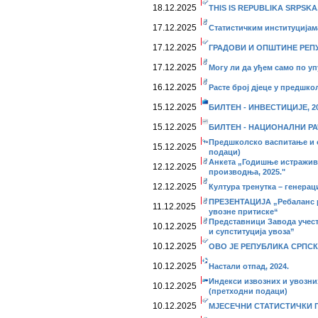
18.12.2025
THIS IS REPUBLIKA SRPSKA,
17.12.2025
Статистичким институцијам
17.12.2025
ГРАДОВИ И ОПШТИНЕ РЕПУ
17.12.2025
Могу ли да уђем само по у
16.12.2025
Расте број дјеце у предшк
15.12.2025
БИЛТЕН - ИНВЕСТИЦИЈЕ, 20
15.12.2025
БИЛТЕН - НАЦИОНАЛНИ РАЧ
Предшколско васпитање и о
15.12.2025
подаци)
Анкета „Годишње истражив
12.12.2025
производња, 2025."
12.12.2025
Култура тренутка – генерац
ПРЕЗЕНТАЦИЈА „Ребаланс р
11.12.2025
увозне притиске“
Представници Завода учес
10.12.2025
и супституција увоза”
10.12.2025
ОВО ЈЕ РЕПУБЛИКА СРПСКА
10.12.2025
Настали отпад, 2024.
Индекси извозних и увозних 
10.12.2025
(претходни подаци)
10.12.2025
МЈЕСЕЧНИ СТАТИСТИЧКИ ПР