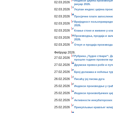
Индекси цијена произвођач
02.03.2026
јануар 2026.
02.03.2026
Укупан индекс цијена произ
02.03.2026
Просјечне плате запослених
Вриједност пољопривредних
02.03.2026
2026.
02.03.2026
Клање стоке и живине у кла
Производња, продаја и зал
02.03.2026
2026.
02.03.2026
Откуп и продаја производа
Фебруар 2026.
Рубрика „Чудне ствари“: Да
27.02.2026
прошле године провели вр
27.02.2026
Друмски превоз робе и путни
27.02.2026
Број долазака и ноћења тури
26.02.2026
Писаћу јој писма дуга
25.02.2026
Индекси производње у грађе
25.02.2026
Индекси произвођачких цијен
25.02.2026
Активности инкубаторских с
25.02.2026
Прикупљање крављег млијек