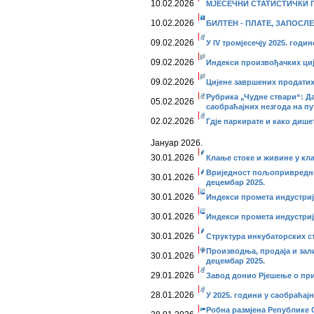
10.02.2026
МЈЕСЕЧНИ СТАТИСТИЧКИ ПР
10.02.2026
БИЛТЕН - ПЛАТЕ, ЗАПОСЛЕ
09.02.2026
У IV тромјесечју 2025. год
09.02.2026
Индекси произвођачких ције
09.02.2026
Цијене завршених продатих 
Рубрика „Чудне ствари“: Да
05.02.2026
саобраћајних незгода на п
02.02.2026
Гдје паркирате и како дише
Јануар 2026.
30.01.2026
Клање стоке и живине у кл
Вриједност пољопривредни
30.01.2026
децембар 2025.
30.01.2026
Индекси промета индустриј
30.01.2026
Индекси промета индустриј
30.01.2026
Структура инкубаторских ст
Производња, продаја и зал
30.01.2026
децембар 2025.
29.01.2026
Завод донио Рјешење о п
28.01.2026
У 2025. години у саобраћај
Робна размјена Републике С