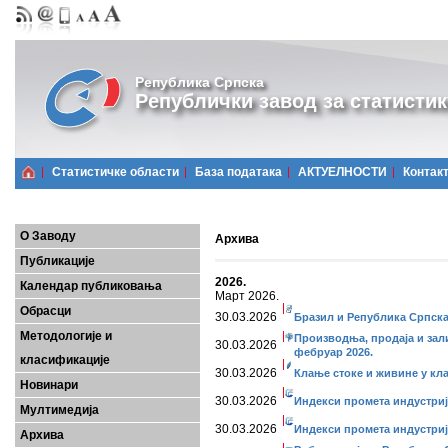
Република Српска
Републички завод за статистик
Статистичке области
Базa података
АКТУЕЛНОСТИ
Контак
О Заводу
Архива
Публикације
2026.
Календар публиковања
Март 2026.
Обрасци
30.03.2026
Бразил и Република Српск
Методологије и
Производња, продаја и зал
30.03.2026
фебруар 2026.
класификације
30.03.2026
Клање стоке и живине у кл
Новинари
30.03.2026
Индекси промета индустриј
Мултимедија
30.03.2026
Индекси промета индустријe
Архива