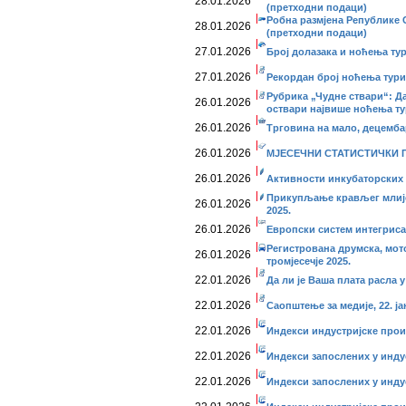
28.01.2026
(претходни подаци)
Робна размјена Републике С
28.01.2026
(претходни подаци)
27.01.2026
Број долазака и ноћења тур
27.01.2026
Рекордан број ноћења турис
Рубрика „Чудне ствари“: Да
26.01.2026
оствари највише ноћења т
26.01.2026
Трговина на мало, децемба
26.01.2026
МЈЕСЕЧНИ СТАТИСТИЧКИ ПР
26.01.2026
Активности инкубаторских 
Прикупљање крављег млије
26.01.2026
2025.
26.01.2026
Европски систем интегрисан
Регистрована друмска, мот
26.01.2026
тромјесечје 2025.
22.01.2026
Да ли је Ваша плата расла у
22.01.2026
Саопштење за медије, 22. ја
22.01.2026
Индекси индустријске прои
22.01.2026
Индекси запослених у инду
22.01.2026
Индекси запослених у инду