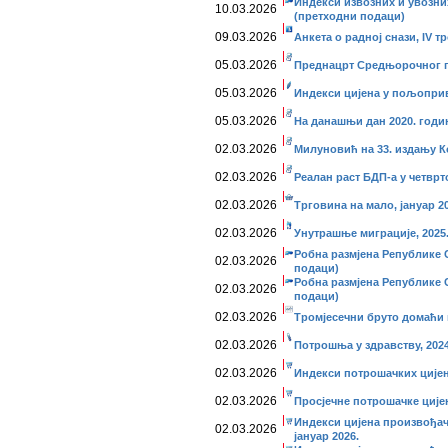
Индекси извозних и увозних
10.03.2026
(претходни подаци)
09.03.2026
Анкета о радној снази, IV тр
05.03.2026
Преднацрт Средњорочног пл
05.03.2026
Индекси цијена у пољоприв
05.03.2026
На данашњи дан 2020. годи
02.03.2026
Милуновић на 33. издању 
02.03.2026
Реалан раст БДП-а у четврт
02.03.2026
Трговина на мало, јануар 20
02.03.2026
Унутрашње миграције, 2025
Робна размјена Републике С
02.03.2026
подаци)
Робна размјена Републике С
02.03.2026
подаци)
02.03.2026
Тромјесечни бруто домаћи п
02.03.2026
Потрошња у здрaвству, 2024
02.03.2026
Индекси потрошачких цијена
02.03.2026
Просјечне потрошачке цијен
Индекси цијена произвођач
02.03.2026
јануар 2026.