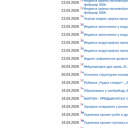
Индекси цијена произвођач
23.03.2026
фебруар 2026.
Индекси цијена произвођач
23.03.2026
фебруар 2026.
23.03.2026
Укупан индекс цијена прои
23.03.2026
Индекси запослених у инду
23.03.2026
Индекси запослених у индус
23.03.2026
Индекси индустријске прои
23.03.2026
Индекси индустријске прои
23.03.2026
Издате грађевинске дозвол
20.03.2026
Међународни дан шума, 21. 
20.03.2026
Основни структурни показа
16.03.2026
Рубрика „Чудне ствари“: „
16.03.2026
Образовање у саобраћају, 2
16.03.2026
БИЛТЕН - ПРЕДШКОЛСКО О
16.03.2026
Засијане површине у јесењо
16.03.2026
Гранични промет робе и дру
16.03.2026
Гранични промет путника и 