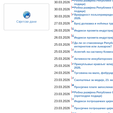
Робна размјена Републике С
30.03.2026
подаци)
Робна размјена Републике С
30.03.2026
подаци)
Вриједност пољопривредни
30.03.2026
2026.
Свјетски дани
27.03.2026
Број долазака и ноћења тур
26.03.2026
Индекси промета индустријe
26.03.2026
Индекси промета индустриј
Да ли се становници Репуб
25.03.2026
интернетом или љекаром?
25.03.2026
Асентић на састанку Комиси
25.03.2026
Активности инкубаторских 
Прикупљање крављег млије
25.03.2026
2026.
24.03.2026
Трговина на мало, фебруар
23.03.2026
Саопштење за медије, 23. ма
23.03.2026
Просјечне плате запослених
Робна размјена Републике 
23.03.2026
(претходни подаци)
23.03.2026
Индекси потрошачких цијен
23.03.2026
Просјечне потрошачке ције