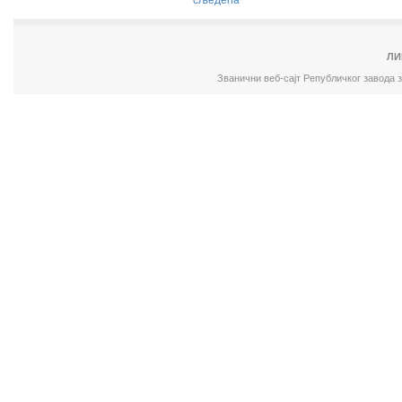
сљедећа
ЛИ
Званични веб-сајт Републичког завода 