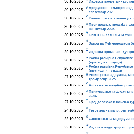
30.10.2025
Индекси промета индустриј
Вриједност пољопривредни
30.10.2025
септембар 2025.
30.10.2025
Клање стоке и живине у кл
Производња, продаја и за
30.10.2025
септембар 2025.
30.10.2025
БИЛТЕН - КУЛТУРА И УМЈЕТ
29.10.2025
Завод на Међународном бе
29.10.2025
Индекси промета индустријe
Робна размјена Републике 
28.10.2025
(претходни подаци)
Робна размјена Републике 
28.10.2025
(претходни подаци)
Регистрована друмска, мот
27.10.2025
тромјесечје 2025.
27.10.2025
Активности инкубаторских 
Прикупљање крављег млиј
27.10.2025
2025.
27.10.2025
Број долазака и ноћења ту
24.10.2025
Трговина на мало, септемб
22.10.2025
Саопштење за медије, 22. о
22.10.2025
Индекси индустријске прои