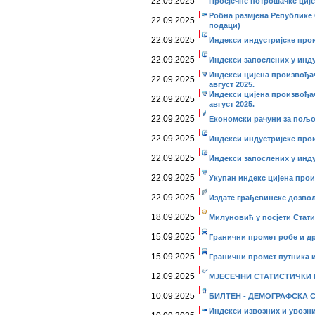
22.09.2025
Просјечне потрошачке ције
Робна размјена Републике 
22.09.2025
подаци)
22.09.2025
Индекси индустријске прои
22.09.2025
Индекси запослених у инду
Индекси цијена произвођа
22.09.2025
август 2025.
Индекси цијена произвођа
22.09.2025
август 2025.
22.09.2025
Економски рачуни за пољо
22.09.2025
Индекси индустријске прои
22.09.2025
Индекси запослених у индус
22.09.2025
Укупан индекс цијена прои
22.09.2025
Издате грађевинске дозволе
18.09.2025
Милуновић у посјети Стат
15.09.2025
Гранични промет робе и дру
15.09.2025
Гранични промет путника и 
12.09.2025
МЈЕСЕЧНИ СТАТИСТИЧКИ ПР
10.09.2025
БИЛТЕН - ДЕМОГРАФСКА СТ
Индекси извозних и увозни