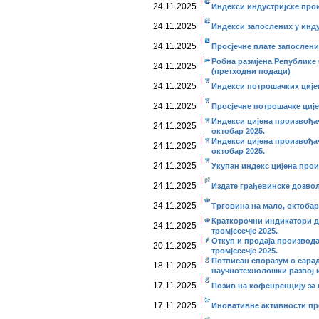
24.11.2025
Индекси индустријске прои
24.11.2025
Индекси запослених у инду
24.11.2025
Просјечне плате запослених
Робна размјена Републике 
24.11.2025
(претходни подаци)
24.11.2025
Индекси потрошачких цијен
24.11.2025
Просјечне потрошачке ције
Индекси цијена произвођа
24.11.2025
октобар 2025.
Индекси цијена произвођа
24.11.2025
октобар 2025.
24.11.2025
Укупан индекс цијена прои
24.11.2025
Издате грађевинске дозвол
24.11.2025
Трговина на мало, октобар
Краткорочни индикатори ди
24.11.2025
тромјесечје 2025.
Откуп и продаја производа
20.11.2025
тромјесечје 2025.
Потписан споразум о сара
18.11.2025
научнотехнолошки развој 
17.11.2025
Позив на кофенренцију за
17.11.2025
Иновативне активности пре