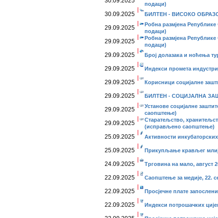
30.09.2025
подаци)
30.09.2025
БИЛТЕН - ВИСОКО ОБРАЗОВ
Робна размјена Републике С
29.09.2025
подаци)
Робна размјена Републике С
29.09.2025
подаци)
29.09.2025
Број долазака и ноћења тур
29.09.2025
Индекси промета индустријe
29.09.2025
Корисници социјалне зашт
29.09.2025
БИЛТЕН - СОЦИЈАЛНА ЗАШТ
Установе социјалне заштит
29.09.2025
саопштење)
Старатељство, хранитељств
29.09.2025
(исправљено саопштење)
25.09.2025
Активности инкубаторских 
25.09.2025
Прикупљање крављег млије
24.09.2025
Трговина на мало, август 2
22.09.2025
Саопштење за медије, 22. с
22.09.2025
Просјечне плате запослених
22.09.2025
Индекси потрошачких цијен