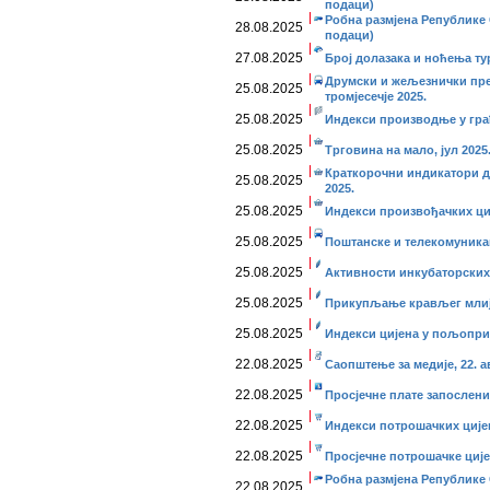
подаци)
Робна размјена Републике С
28.08.2025
подаци)
27.08.2025
Број долазака и ноћења тур
Друмски и жељезнички прев
25.08.2025
тромјесечје 2025.
25.08.2025
Индекси производње у грађе
25.08.2025
Трговина на мало, јул 2025
Краткорочни индикатори ди
25.08.2025
2025.
25.08.2025
Индекси произвођачких ције
25.08.2025
Поштанске и телекомуникаци
25.08.2025
Активности инкубаторских 
25.08.2025
Прикупљање крављег млије
25.08.2025
Индекси цијена у пољопривр
22.08.2025
Саопштење за медије, 22. а
22.08.2025
Просјечне плате запослених
22.08.2025
Индекси потрошачких цијена
22.08.2025
Просјечне потрошачке цијен
Робна размјена Републике 
22.08.2025