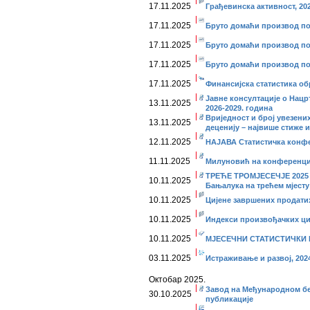
17.11.2025
Грађевинска активност, 202
17.11.2025
Бруто домаћи производ по
17.11.2025
Бруто домаћи производ по 
17.11.2025
Бруто домаћи производ по
17.11.2025
Финансијска статистика об
Јавне консултације о Нацр
13.11.2025
2026-2029. година
Вриједност и број увезени
13.11.2025
деценију – највише стиже 
12.11.2025
НАЈАВА Статистичка конфе
11.11.2025
Милуновић на конференциј
ТРЕЋЕ ТРОМЈЕСЕЧЈЕ 2025 -
10.11.2025
Бањалука на трећем мјесту
10.11.2025
Цијене завршених продатих 
10.11.2025
Индекси произвођачких ције
10.11.2025
МЈЕСЕЧНИ СТАТИСТИЧКИ ПР
03.11.2025
Истраживање и развој, 202
Октобар 2025.
Завод на Међународном бе
30.10.2025
публикације