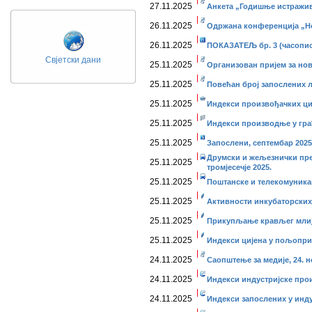
27.11.2025
Анкета „Годишње истражив
26.11.2025
Одржана конференција „Но
26.11.2025
ПОКАЗАТЕЉ бр. 3 (часопис
Свјетски дани
25.11.2025
Организован пријем за нов
25.11.2025
Повећан број запослених ли
25.11.2025
Индекси произвођачких цијен
25.11.2025
Индекси производње у грађе
25.11.2025
Запослени, септембар 2025
Друмски и жељезнички прев
25.11.2025
тромјесечје 2025.
25.11.2025
Поштанске и телекомуникаци
25.11.2025
Активности инкубаторских 
25.11.2025
Прикупљање крављег млије
25.11.2025
Индекси цијена у пољопривр
24.11.2025
Саопштење за медије, 24. 
24.11.2025
Индекси индустријске про
24.11.2025
Индекси запослених у инду