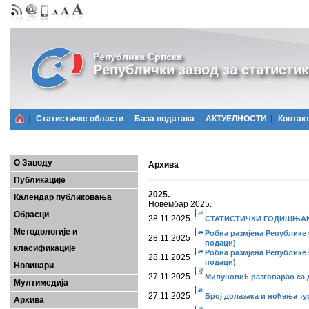
Република Српска
Републички завод за статистик
Статистичке области
Базa података
АКТУЕЛНОСТИ
Контак
О Заводу
Архива
Публикације
2025.
Календар публиковања
Новембар 2025.
Обрасци
28.11.2025
СТАТИСТИЧКИ ГОДИШЊАК, 2
Методологије и
Робна размјена Републике 
28.11.2025
подаци)
класификације
Робна размјена Републике 
28.11.2025
подаци)
Новинари
27.11.2025
Милуновић разговарао са 
Мултимедија
27.11.2025
Број долазака и ноћења тур
Архива