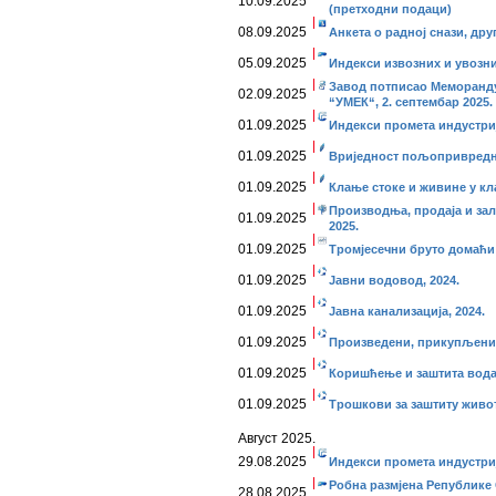
10.09.2025
(претходни подаци)
08.09.2025
Анкета о радној снази, друг
05.09.2025
Индекси извозних и увозни
Завод потписао Меморанд
02.09.2025
“УМЕК“, 2. септембар 2025.
01.09.2025
Индекси промета индустриј
01.09.2025
Вриједност пољопривредни
01.09.2025
Клање стоке и живине у кла
Производња, продаја и за
01.09.2025
2025.
01.09.2025
Тромјесечни бруто домаћи п
01.09.2025
Јавни водовод, 2024.
01.09.2025
Јавна канализација, 2024.
01.09.2025
Произведени, прикупљени 
01.09.2025
Коришћење и заштита вода 
01.09.2025
Трошкови за заштиту живот
Август 2025.
29.08.2025
Индекси промета индустријe
Робна размјена Републике С
28.08.2025